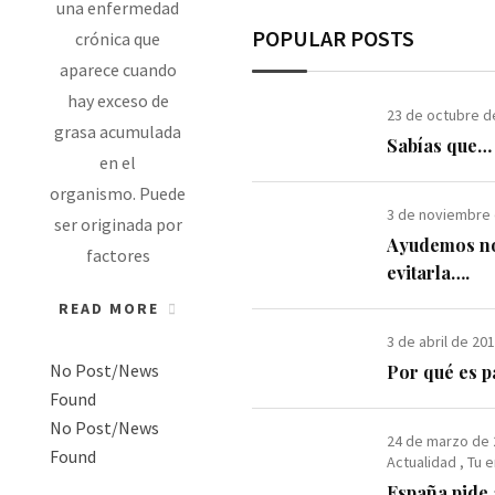
una enfermedad
POPULAR POSTS
crónica que
aparece cuando
hay exceso de
23 de octubre d
grasa acumulada
Sabías que…
en el
organismo. Puede
3 de noviembre
ser originada por
Ayudemos no
factores
evitarla….
READ MORE
3 de abril de 20
No Post/News
Por qué es 
Found
No Post/News
24 de marzo de
Found
Actualidad
,
Tu 
España pide