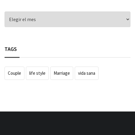
ARCHIVE
TAGS
Couple
life style
Marriage
vida sana