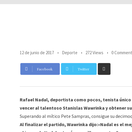
12 de junio de 2017
Deporte
272 Views
0 Commen
Share
Facebook
Twitter
via
Email
Rafael Nadal, deportista como pocos, tenista único , 
vencer al talentoso Stanislas Wawrinka y obtener s
Superando al mítico Pete Sampras, consigue su decimoq
Al finalizar el partido, Wawrinka dijo:»Nadal es el me