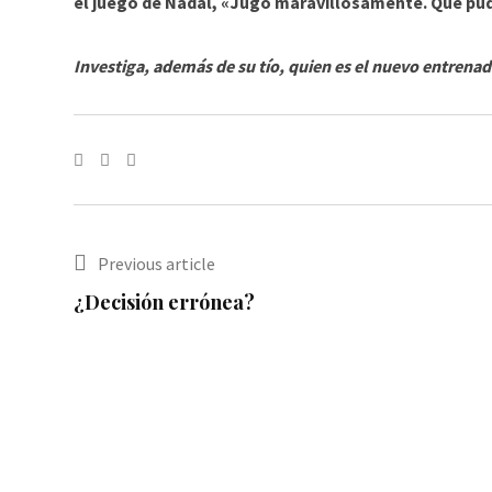
el juego de Nadal, «Jugó maravillosamente. Que pud
Investiga, además de su tío, quien es el nuevo entrenado
Share
via
Email
Previous article
¿Decisión errónea?