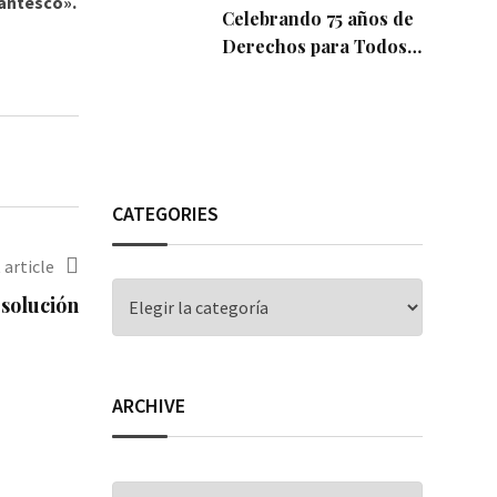
gantesco».
Celebrando 75 años de
Derechos para Todos:
La Declaración
Universal de los
Derechos Humanos
CATEGORIES
 article
CATEGORIES
solución
ARCHIVE
ARCHIVE