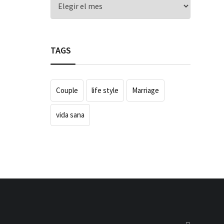
TAGS
Couple
life style
Marriage
vida sana