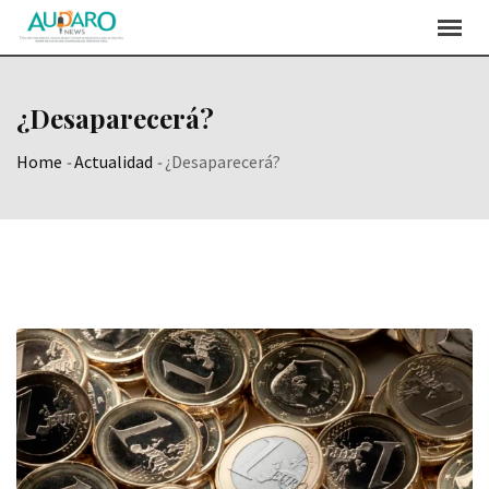
Skip
to
content
¿Desaparecerá?
Home
-
Actualidad
-
¿Desaparecerá?