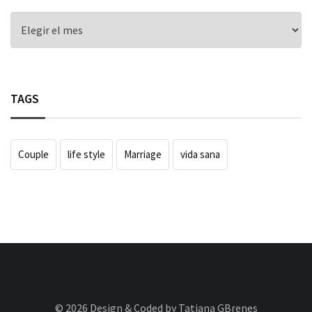
ARCHIVE
TAGS
Couple
life style
Marriage
vida sana
© 2026 Design & Coded by Tatiana GBrenes