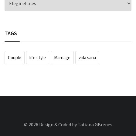
TAGS
Couple
life style
Marriage
vida sana
© 2026 Design & Coded by Tatiana GBrenes